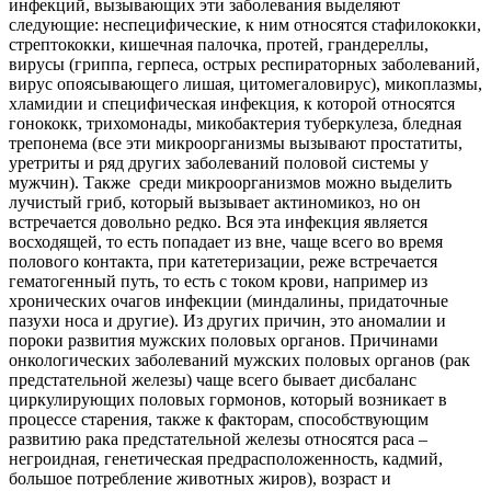
инфекций, вызывающих эти заболевания выделяют
следующие: неспецифические, к ним относятся стафилококки,
стрептококки, кишечная палочка, протей, грандереллы,
вирусы (гриппа, герпеса, острых респираторных заболеваний,
вирус опоясывающего лишая, цитомегаловирус), микоплазмы,
хламидии и специфическая инфекция, к которой относятся
гонококк, трихомонады, микобактерия туберкулеза, бледная
трепонема (все эти микроорганизмы вызывают простатиты,
уретриты и ряд других заболеваний половой системы у
мужчин). Также среди микроорганизмов можно выделить
лучистый гриб, который вызывает актиномикоз, но он
встречается довольно редко. Вся эта инфекция является
восходящей, то есть попадает из вне, чаще всего во время
полового контакта, при катетеризации, реже встречается
гематогенный путь, то есть с током крови, например из
хронических очагов инфекции (миндалины, придаточные
пазухи носа и другие). Из других причин, это аномалии и
пороки развития мужских половых органов. Причинами
онкологических заболеваний мужских половых органов (рак
предстательной железы) чаще всего бывает дисбаланс
циркулирующих половых гормонов, который возникает в
процессе старения, также к факторам, способствующим
развитию рака предстательной железы относятся раса –
негроидная, генетическая предрасположенность, кадмий,
большое потребление животных жиров), возраст и