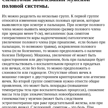
половой системы.
Их можно разделить на несколько групп. К первой группе
относятся изменения наружных половых органов, которые
выявляются при осмотре и пальпации. При осмотре полового
члена можно выявить микропению (размер полового члена
при эрекции менее 9 см), мегалопенис (как симптом
гиперактивности коры надпочечников) патологическое
увеличение полового члена (при приапизме, если больно при
пальпации, то возможно травма), искривления полового
члена (если болезненно, то можно предположить о наличии
болезни Пейрони). Мошонка, увеличение её может быть
односторонним или двусторонним, боль при пальпации будет
свидетельствовать о воспалительном процессе в придатках
или яичках, если без боли, то можно предположить о
слоновости или гидроцеле. Отсутствие обоих яичек в
мошонке говорит о двустороннем крипторхизме или агенезии
яичек. Ко второй группе симптомов нужно отнести общие
проявления, это может быть лихорадка (повышение
температуры тела при воспалительных процессах), снижение
массы тела (при злокачественных новообразованиях),
гинекомастия у мужчин (может быть следствием
эстрогенотерапии при раке предстательной железы, или при
опухолях яичка). Следующий, симптом – это боль. При