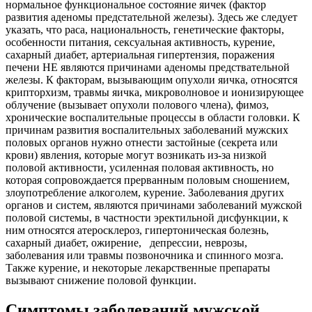
нормальное функциональное состояние яичек (фактор
развития аденомы предстательной железы). Здесь же следует
указать, что раса, национальность, генетические факторы,
особенности питания, сексуальная активность, курение,
сахарный диабет, артериальная гипертензия, поражения
печени НЕ являются причинами аденомы предствательной
железы. К факторам, вызывающим опухоли яичка, относятся
крипторхизм, травмы яичка, микроволновое и ионизирующее
облучение (вызывает опухоли полового члена), фимоз,
хронические воспалительные процессы в области головки. К
причинам развития воспалительных заболеваний мужских
половых органов нужно отнести застойные (секрета или
крови) явления, которые могут возникать из-за низкой
половой активности, усиленная половая активность, но
которая сопровождается прерванным половым сношением,
злоупотребление алкоголем, курение. Заболевания других
органов и систем, являются причинами заболеваний мужской
половой системы, в частности эректильной дисфункции, к
ним относятся атеросклероз, гипертоническая болезнь,
сахарный диабет, ожирение, депрессии, неврозы,
заболевания или травмы позвоночника и спинного мозга.
Также курение, и некоторые лекарственные препараты
вызывают снижение половой функции.
Симптомы заболеваний мужской