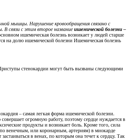
ечной мышцы. Нарушение кровообращения связано с
ы.
В связи с этим второе название
ишемической болезни –
сновном ишемическая болезнь возникает у людей старше
тся на долю ишемической болезни Ишемическая болезнь
. Приступы стенокардии могут быть вызваны следующими
нокардия – самая легкая форма ишемической болезни.
о совершает огромную работу, поэтому сердце нуждается в
сические продукты и возникает боль. Кроме того, сила
по венечным, или коронарным, артериям) в миокарде
 застаиваться в венах, по которым она течет к сердцу. Так