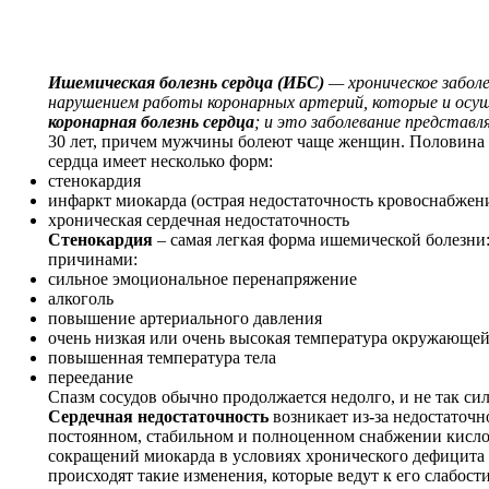
Ишемическая болезнь сердца (ИБС)
— хроническое забол
нарушением работы коронарных артерий, которые и осу
коронарная болезнь сердца
; и это заболевание представл
30 лет, причем мужчины болеют чаще женщин. Половина с
сердца имеет несколько форм:
стенокардия
инфаркт миокарда (острая недостаточность кровоснабжен
хроническая сердечная недостаточность
Стенокардия
– самая легкая форма ишемической болезни
причинами:
сильное эмоциональное перенапряжение
алкоголь
повышение артериального давления
очень низкая или очень высокая температура окружающе
повышенная температура тела
переедание
Спазм сосудов обычно продолжается недолго, и не так сил
Сердечная недостаточность
возникает из-за недостаточн
постоянном, стабильном и полноценном снабжении кислор
сокращений миокарда в условиях хронического дефицита 
происходят такие изменения, которые ведут к его слабости.