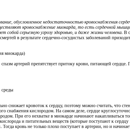
евание, обусловленное недостаточностью кровоснабжения серд
ществляют кровоснабжение миокарда, то есть сердечной мышц
яет собой серьезную угрозу здоровью, и даже жизни человека.
В о
мертей в результате сердечно-сосудистых заболеваний приходи
ия миокарда)
: спазм артерий препятствует притоку крови, питающей сердце
й среды
ьно снижает кровоток к сердцу, поэтому можно считать, что сте
ого снабжения кислородом. На самом деле, сердце круглосуточн
одом. При его нехватке в миокарде начинают накапливаться ток
кислорода и питательных веществ (которые поступают к сердцу 
 Тогда кровь не только плохо поступает в артерии, но и начинает