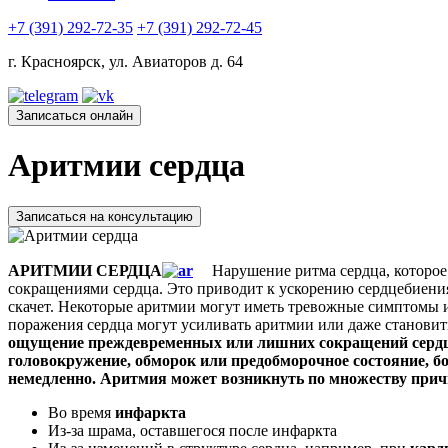
+7 (391) 292-72-35
+7 (391) 292-72-45
г. Красноярск, ул. Авиаторов д. 64
Записаться онлайн
Аритмии сердца
Записаться на консультацию
АРИТМИИ СЕРДЦА
Нарушение ритма сердца, которое
сокращениями сердца. Это приводит к ускорению сердцебиения
скачет. Некоторые аритмии могут иметь тревожные симптомы и
поражения сердца могут усиливать аритмии или даже становит
ощущение преждевременных или лишних сокращений сердца 
головокружение, обморок или предобморочное состояние, бо
немедленно.
Аритмия может возникнуть по множеству прич
Во время
инфаркта
Из-за шрама, оставшегося после инфаркта