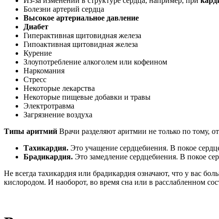
Из-за изменений в структуре сердца, например, при
кард
Болезни артерий сердца
Высокое артериальное давление
Диабет
Гиперактивная щитовидная железа
Гипоактивная щитовидная железа
Курение
Злоупотребление алкоголем или кофеином
Наркомания
Стресс
Некоторые лекарства
Некоторые пищевые добавки и травы
Электротравма
Загрязнение воздуха
Типы аритмий
Врачи разделяют аритмии не только по тому, о
Тахикардия.
Это учащение сердцебиения. В покое сердце 
Брадикардия.
Это замедление сердцебиения. В покое серд
Не всегда тахикардия или брадикардия означают, что у вас бо
кислородом. И наоборот, во время сна или в расслабленном со