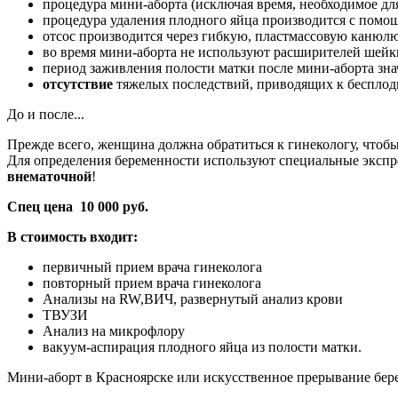
процедура мини-аборта (исключая время, необходимое дл
процедура удаления плодного яйца производится с помощ
отсос производится через гибкую, пластмассовую канюлю
во время мини-аборта не используют расширителей шейк
период заживления полости матки после мини-аборта зн
отсутствие
тяжелых последствий, приводящих к бесплод
До и после...
Прежде всего, женщина должна обратиться к гинекологу, чтоб
Для определения беременности используют специальные экспре
внематочной
!
Спец цена 10 000 руб.
В стоимость входит:
первичный прием врача гинеколога
повторный прием врача гинеколога
Анализы на RW,ВИЧ, развернутый анализ крови
ТВУЗИ
Анализ на микрофлору
вакуум-аспирация плодного яйца из полости матки.
Мини-аборт в Красноярске или искусственное прерывание бер