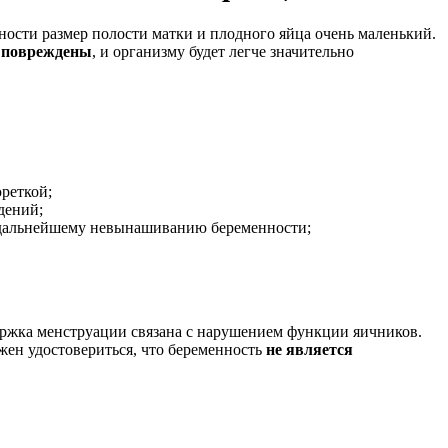
ости размер полости матки и плодного яйца очень маленький.
 повреждены
, и организму будет легче значительно
реткой;
дений;
к дальнейшему невынашиванию беременности;
ержка менструации связана с нарушением функции яичников.
жен удостовериться, что беременность
не является