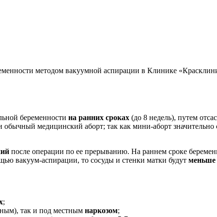
еменности методом вакуумной аспирации в Клинике «Красклиник»
ельной беременности
на ранних сроках
(до 8 недель), путем отс
 обычный медицинский аборт; так как мини-аборт значительно
ний
после операции по ее прерыванию. На раннем сроке беременн
ощью вакуум-аспирации, то сосуды и стенки матки будут
меньше
х
;
ным), так и под местным
наркозом
;