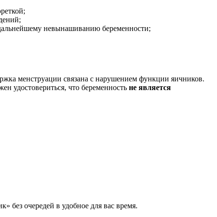
реткой;
дений;
к дальнейшему невынашиванию беременности;
ержка менструации связана с нарушением функции яичников.
жен удостовериться, что беременность
не является
 без очередей в удобное для вас время.