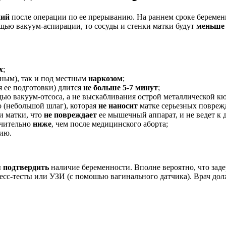
ний
после операции по ее прерыванию. На раннем сроке беременн
ощью вакуум-аспирации, то сосуды и стенки матки будут
меньше
х
;
ным), так и под местным
наркозом
;
я ее подготовки) длится
не больше 5-7 минут
;
ью вакуум-отсоса, а не выскабливания острой металлической кю
 (небольшой шлаг), которая
не наносит
матке серьезных повреж
и матки, что
не повреждает
ее мышечный аппарат, и не ведет 
ачительно
ниже
, чем после медицинского аборта;
ию.
ы
подтвердить
наличие беременности. Вполне вероятно, что зад
сс-тесты или УЗИ (с помошью вагинального датчика). Врач дол