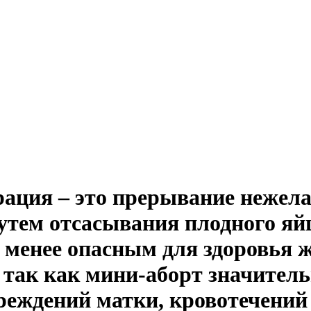
ация – это прерывание нежел
 путем отсасывания плодного 
я
менее опасным
для здоровья 
так как мини-аборт значитель
реждений матки, кровотечений 