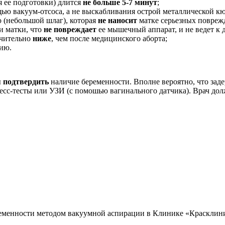
я ее подготовки) длится
не больше 5-7 минут
;
ью вакуум-отсоса, а не выскабливания острой металлической кю
 (небольшой шлаг), которая
не наносит
матке серьезных повреж
и матки, что
не повреждает
ее мышечный аппарат, и не ведет 
ачительно
ниже
, чем после медицинского аборта;
ию.
ы
подтвердить
наличие беременности. Вполне вероятно, что зад
сс-тесты или УЗИ (с помошью вагинального датчика). Врач дол
еменности методом вакуумной аспирации в Клинике «Красклиник»