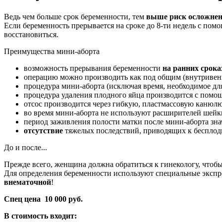
Ведь чем больше срок беременности, тем
выше риск осложне
Если беременность прерывается на сроке до 8-ти недель с пом
восстановиться.
Преимущества мини-аборта
возможность прерывания беременности
на ранних срока
операцию можно производить как под общим (внутривен
процедура мини-аборта (исключая время, необходимое дл
процедура удаления плодного яйца производится с помощ
отсос производится через гибкую, пластмассовую канюлю
во время мини-аборта не используют расширителей шейк
период заживления полости матки после мини-аборта зн
отсутствие
тяжелых последствий, приводящих к бесплод
До и после...
Прежде всего, женщина должна обратиться к гинекологу, чтоб
Для определения беременности используют специальные экспре
внематочной
!
Спец цена 10 000 руб.
В стоимость входит: